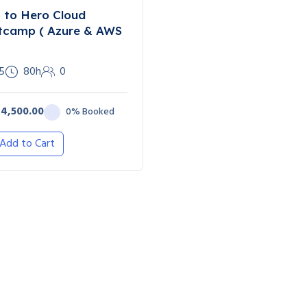
 to Hero Cloud
tcamp ( Azure & AWS
5
80h
0
4,500.00
0% Booked
Add to Cart