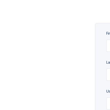
Fi
L
U