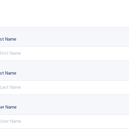
rst Name
ast Name
ser Name