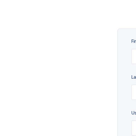
Fi
L
U