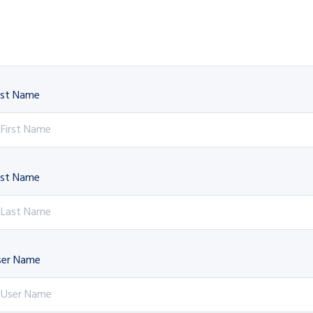
rst Name
ast Name
ser Name