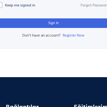
Keep me signed in
Forgot Passwor
Sign In
Register Now
Don't have an account?
Bağlantılar
Eğitimlerim