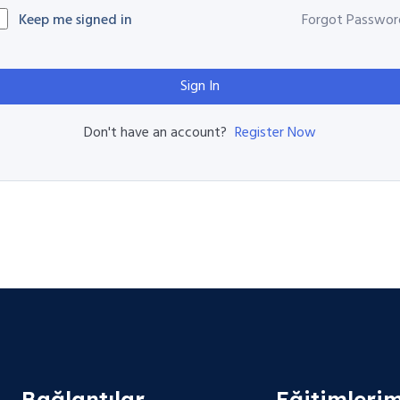
Keep me signed in
Forgot Passwor
Sign In
Register Now
Don't have an account?
Bağlantılar
Eğitimlerim