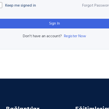
Keep me signed in
Forgot Passwor
Sign In
Register Now
Don't have an account?
Bağlantılar
Eğitimlerim