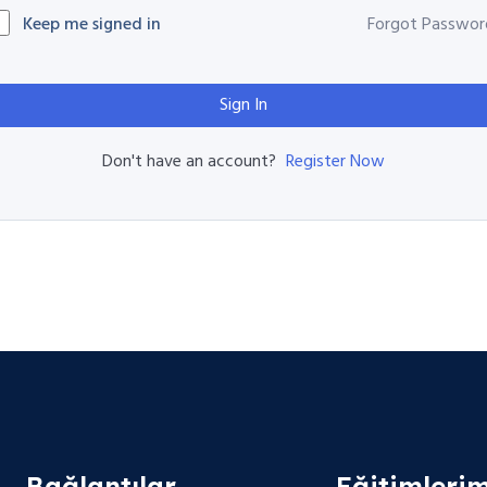
Keep me signed in
Forgot Passwor
Sign In
Register Now
Don't have an account?
Bağlantılar
Eğitimlerim