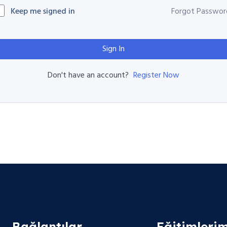
Keep me signed in
Forgot Passwor
Sign In
Register Now
Don't have an account?
Bağlantılar
Eğitimlerim