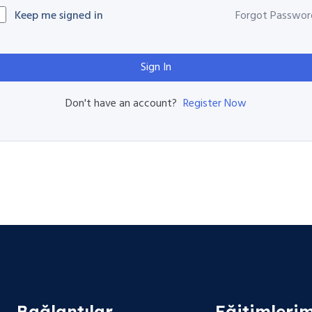
Keep me signed in
Forgot Passwor
Sign In
Register Now
Don't have an account?
Bağlantılar
Eğitimlerim