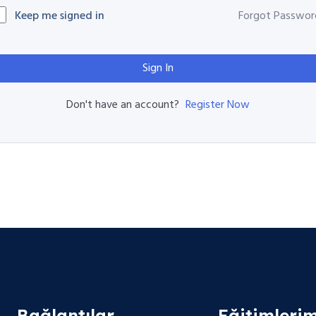
Keep me signed in
Forgot Passwor
Sign In
Register Now
Don't have an account?
Bağlantılar
Eğitimlerim