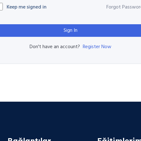
Keep me signed in
Forgot Passwor
Sign In
Register Now
Don't have an account?
Bağlantılar
Eğitimlerim