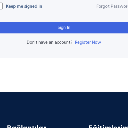
Keep me signed in
Forgot Passwor
Sign In
Register Now
Don't have an account?
Bağlantılar
Eğitimlerim