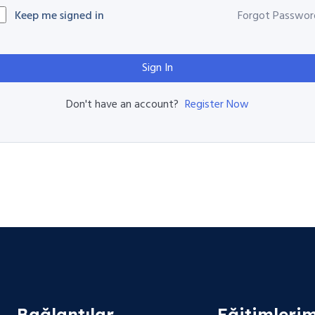
Keep me signed in
Forgot Passwor
Sign In
Register Now
Don't have an account?
Bağlantılar
Eğitimlerim