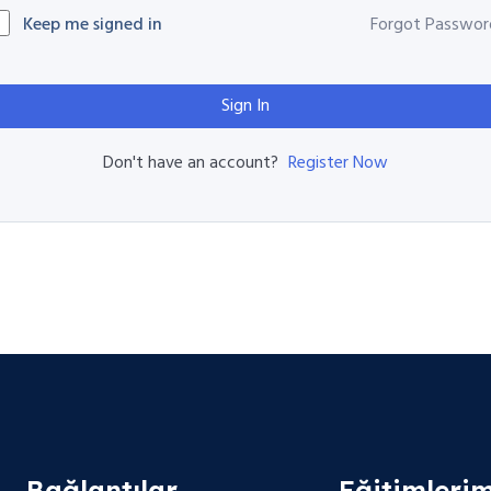
Keep me signed in
Forgot Passwor
Sign In
Register Now
Don't have an account?
Bağlantılar
Eğitimlerim