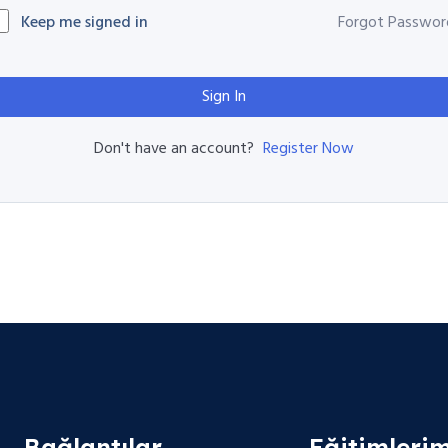
Keep me signed in
Forgot Passwor
Sign In
Register Now
Don't have an account?
Bağlantılar
Eğitimlerim