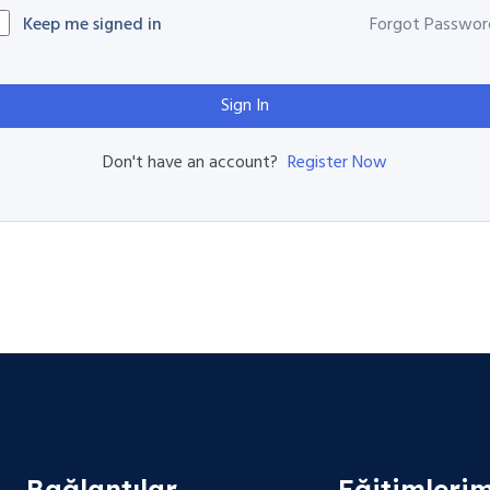
Keep me signed in
Forgot Passwor
Sign In
Register Now
Don't have an account?
Bağlantılar
Eğitimlerim