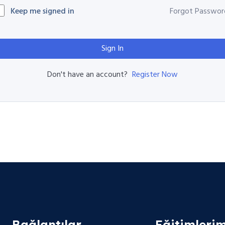
Keep me signed in
Forgot Passwor
Sign In
Register Now
Don't have an account?
Bağlantılar
Eğitimlerim