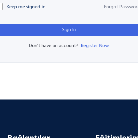
Keep me signed in
Forgot Passwor
Sign In
Register Now
Don't have an account?
Bağlantılar
Eğitimlerim