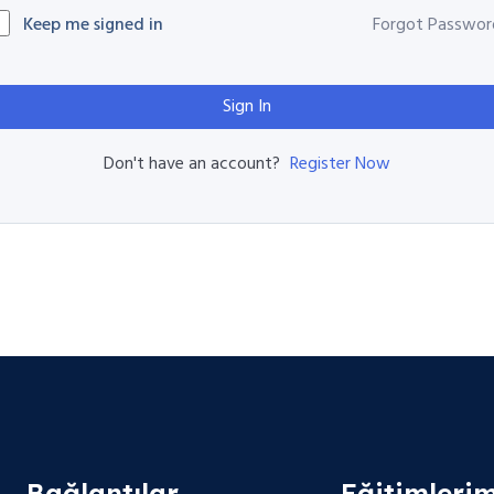
Keep me signed in
Forgot Passwor
Sign In
Register Now
Don't have an account?
Bağlantılar
Eğitimlerim