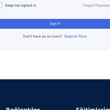
Keep me signed in
Forgot Passwor
Sign In
Register Now
Don't have an account?
Bağlantılar
Eğitimlerim