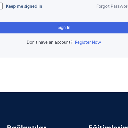
Keep me signed in
Forgot Passwor
Sign In
Register Now
Don't have an account?
Bağlantılar
Eğitimlerim